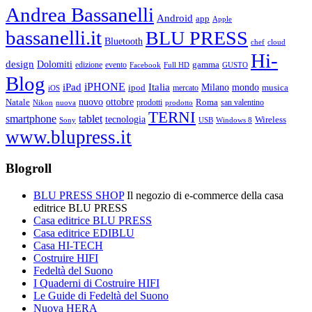
Andrea Bassanelli
Android
app
Apple
bassanelli.it
BLU PRESS
Bluetooth
chef
cloud
Hi-
design
Dolomiti
gamma
edizione
evento
Facebook
Full HD
GUSTO
Blog
iPHONE
Italia
iPad
Milano
mondo
musica
ipod
mercato
iOS
ottobre
Natale
nuovo
Roma
Nikon
nuova
prodotti
prodotto
san valentino
TERNI
smartphone
tablet
tecnologia
Wireless
USB
Windows 8
Sony
www.blupress.it
Blogroll
BLU PRESS SHOP
Il negozio di e-commerce della casa
editrice BLU PRESS
Casa editrice BLU PRESS
Casa editrice EDIBLU
Casa HI-TECH
Costruire HIFI
Fedeltà del Suono
I Quaderni di Costruire HIFI
Le Guide di Fedeltà del Suono
Nuova HERA