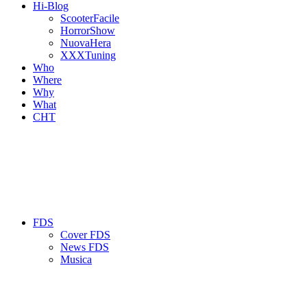
Hi-Blog
ScooterFacile
HorrorShow
NuovaHera
XXXTuning
Who
Where
Why
What
CHT
FDS
Cover FDS
News FDS
Musica