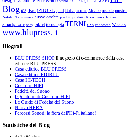
design
Dolomiti
gamma
edizione
evento
Facebook
Full HD
GUSTO
Blog
iPHONE
Italia
iPad
Milano
mondo
musica
ipod
mercato
iOS
ottobre
Natale
nuovo
Roma
Nikon
nuova
prodotti
prodotto
san valentino
TERNI
smartphone
tablet
tecnologia
Wireless
USB
Windows 8
Sony
www.blupress.it
Blogroll
BLU PRESS SHOP
Il negozio di e-commerce della casa
editrice BLU PRESS
Casa editrice BLU PRESS
Casa editrice EDIBLU
Casa HI-TECH
Costruire HIFI
Fedeltà del Suono
I Quaderni di Costruire HIFI
Le Guide di Fedeltà del Suono
Nuova HERA
Percorsi Sonori: la fiera dell'Hi-Fi italiana!
Statistiche del Blog
374.284 click