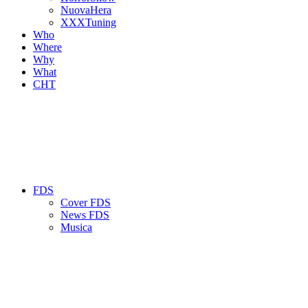
NuovaHera
XXXTuning
Who
Where
Why
What
CHT
FDS
Cover FDS
News FDS
Musica