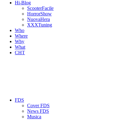
Hi-Blog
ScooterFacile
HorrorShow
NuovaHera
XXXTuning
Who
Where
Why
What
CHT
FDS
Cover FDS
News FDS
Musica