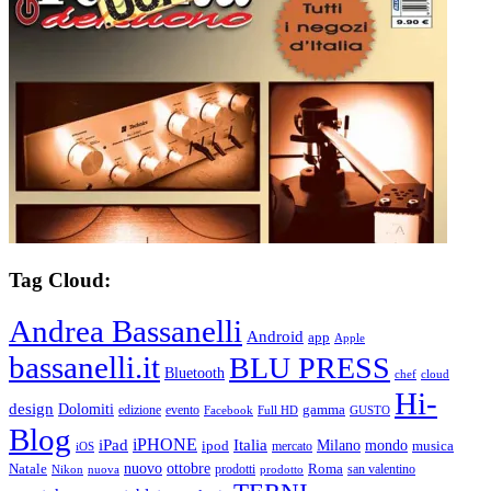
Tag Cloud:
Andrea Bassanelli
Android
app
Apple
bassanelli.it
BLU PRESS
Bluetooth
chef
cloud
Hi-
design
Dolomiti
gamma
edizione
evento
Facebook
Full HD
GUSTO
Blog
iPHONE
Italia
iPad
Milano
mondo
musica
ipod
mercato
iOS
ottobre
Natale
nuovo
Roma
Nikon
nuova
prodotti
prodotto
san valentino