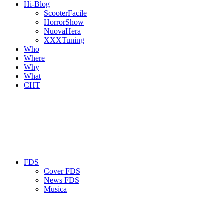
Hi-Blog
ScooterFacile
HorrorShow
NuovaHera
XXXTuning
Who
Where
Why
What
CHT
FDS
Cover FDS
News FDS
Musica