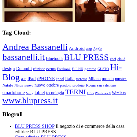
Tag Cloud:
Andrea Bassanelli
Android
app
Apple
bassanelli.it
BLU PRESS
Bluetooth
chef
cloud
Hi-
design
Dolomiti
gamma
edizione
evento
Facebook
Full HD
GUSTO
Blog
iPHONE
Italia
iPad
Milano
mondo
musica
ipod
mercato
iOS
ottobre
Natale
nuovo
Roma
Nikon
nuova
prodotti
prodotto
san valentino
TERNI
smartphone
tablet
tecnologia
Wireless
USB
Windows 8
Sony
www.blupress.it
Blogroll
BLU PRESS SHOP
Il negozio di e-commerce della casa
editrice BLU PRESS