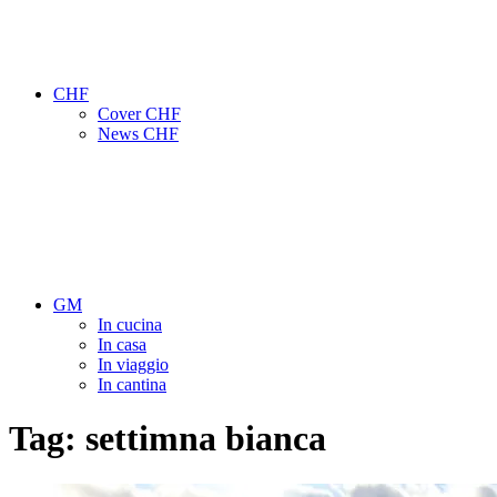
CHF
Cover CHF
News CHF
GM
In cucina
In casa
In viaggio
In cantina
Tag:
settimna bianca