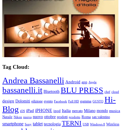
Tag Cloud:
Andrea Bassanelli
Android
app
Apple
bassanelli.it
BLU PRESS
Bluetooth
chef
cloud
Hi-
design
Dolomiti
gamma
edizione
evento
Facebook
Full HD
GUSTO
Blog
iPHONE
Italia
iPad
Milano
mondo
musica
ipod
mercato
iOS
ottobre
Natale
nuovo
Roma
Nikon
nuova
prodotti
prodotto
san valentino
TERNI
smartphone
tablet
tecnologia
Wireless
USB
Windows 8
Sony