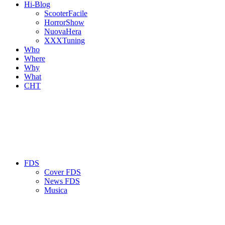
Hi-Blog
ScooterFacile
HorrorShow
NuovaHera
XXXTuning
Who
Where
Why
What
CHT
FDS
Cover FDS
News FDS
Musica