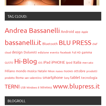
TAG CLOUD:
Andrea Bassanelli
Android
app
Apple
bassanelli.it
BLU PRESS
Bluetooth
chef
design
Dolomiti
gamma
cloud
edizione
evento
Facebook
Full HD
Hi-Blog
iPHONE
iPad
Italia
ipod
GUSTO
iOS
mercato
Milano
mondo
nuovo
ottobre
musica
Natale
Nikon
nuova
prodotti
smartphone
tablet
tecnologia
Roma
prodotto
san valentino
Sony
www.blupress.it
TERNI
Wireless
USB
Windows 8
BLOGROLL