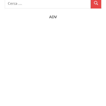
Ricerca
Cerca
per:
ADV