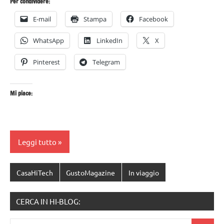
Per condividere:
E-mail
Stampa
Facebook
WhatsApp
LinkedIn
X
Pinterest
Telegram
Mi piace:
Leggi tutto
CasaHiTech
GustoMagazine
In viaggio
CERCA IN HI-BLOG: