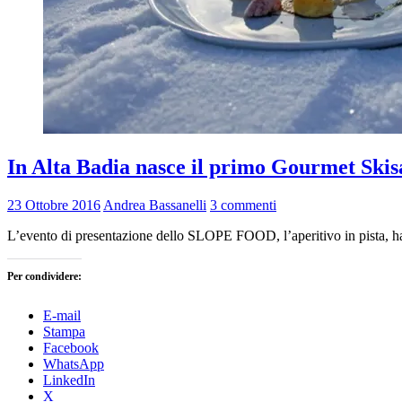
In Alta Badia nasce il primo Gourmet Skisaf
23 Ottobre 2016
Andrea Bassanelli
3 commenti
L’evento di presentazione dello SLOPE FOOD, l’aperitivo in pista, h
Per condividere:
E-mail
Stampa
Facebook
WhatsApp
LinkedIn
X