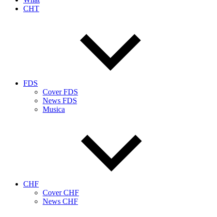
CHT
FDS
Cover FDS
News FDS
Musica
CHF
Cover CHF
News CHF