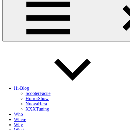
Hi-Blog
ScooterFacile
HorrorShow
NuovaHera
XXXTuning
Who
Where
Why
What