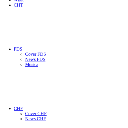
CHT
FDS
Cover FDS
News FDS
Musica
CHF
Cover CHF
News CHF