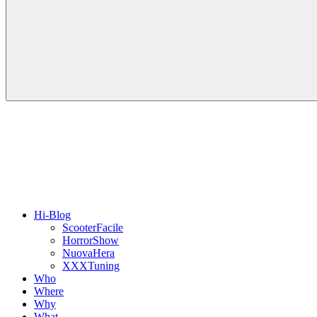
Hi-Blog
ScooterFacile
HorrorShow
NuovaHera
XXXTuning
Who
Where
Why
What