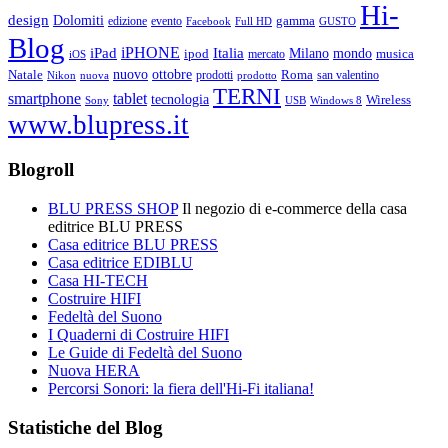
Hi-
design
Dolomiti
gamma
edizione
evento
Facebook
Full HD
GUSTO
Blog
iPHONE
Italia
iPad
Milano
mondo
musica
ipod
mercato
iOS
ottobre
Natale
nuovo
Roma
Nikon
nuova
prodotti
prodotto
san valentino
TERNI
smartphone
tablet
tecnologia
Wireless
USB
Windows 8
Sony
www.blupress.it
Blogroll
BLU PRESS SHOP
Il negozio di e-commerce della casa
editrice BLU PRESS
Casa editrice BLU PRESS
Casa editrice EDIBLU
Casa HI-TECH
Costruire HIFI
Fedeltà del Suono
I Quaderni di Costruire HIFI
Le Guide di Fedeltà del Suono
Nuova HERA
Percorsi Sonori: la fiera dell'Hi-Fi italiana!
Statistiche del Blog