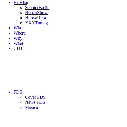
Hi-Blog
ScooterFacile
HorrorShow
NuovaHera
XXXTuning
Who
Where
Why
What
CHT
FDS
Cover FDS
News FDS
Musica