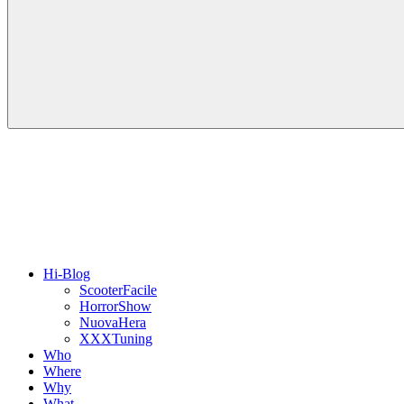
Hi-Blog
ScooterFacile
HorrorShow
NuovaHera
XXXTuning
Who
Where
Why
What