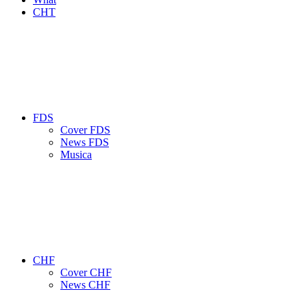
CHT
FDS
Cover FDS
News FDS
Musica
CHF
Cover CHF
News CHF