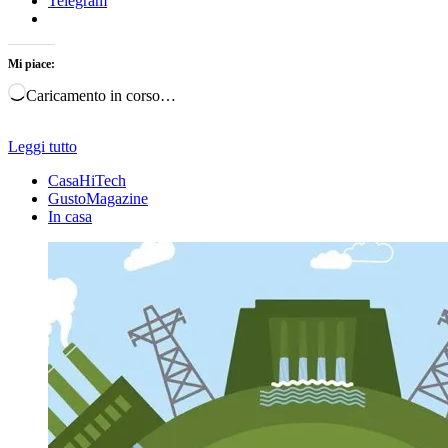
Telegram
Mi piace:
Caricamento in corso…
Leggi tutto
CasaHiTech
GustoMagazine
In casa