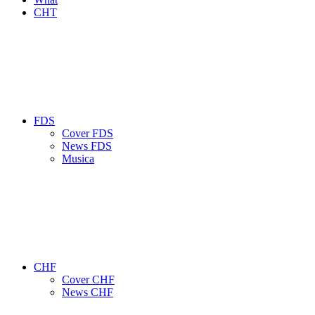
CHT
FDS
Cover FDS
News FDS
Musica
CHF
Cover CHF
News CHF