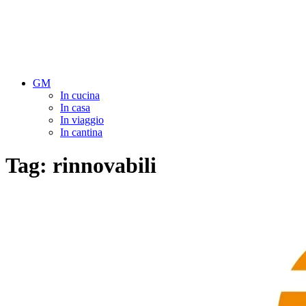
GM
In cucina
In casa
In viaggio
In cantina
Tag:
rinnovabili