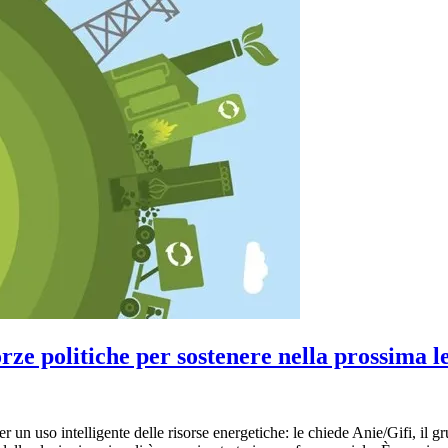
ze politiche per sostenere nella prossima leg
r un uso intelligente delle risorse energetiche: le chiede Anie/Gifi, il g