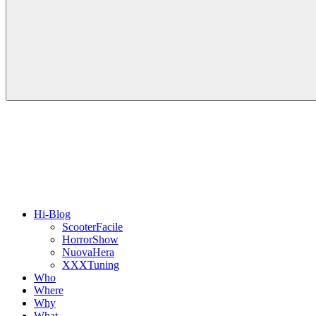
Hi-Blog
ScooterFacile
HorrorShow
NuovaHera
XXXTuning
Who
Where
Why
What