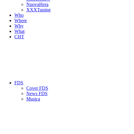
NuovaHera
XXXTuning
Who
Where
Why
What
CHT
FDS
Cover FDS
News FDS
Musica