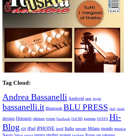
Tag Cloud:
Andrea Bassanelli
Android
app
Apple
bassanelli.it
BLU PRESS
Bluetooth
chef
cloud
Hi-
design
Dolomiti
gamma
edizione
evento
Facebook
Full HD
GUSTO
Blog
iPHONE
Italia
iPad
Milano
mondo
musica
ipod
mercato
iOS
ottobre
Natale
nuovo
Roma
Nikon
nuova
prodotti
prodotto
san valentino