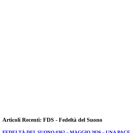
Articoli Recenti: FDS - Fedeltà del Suono
FEDELTÀ DEL SUONO #362 – MAGGIO 2026 – UNA PACE