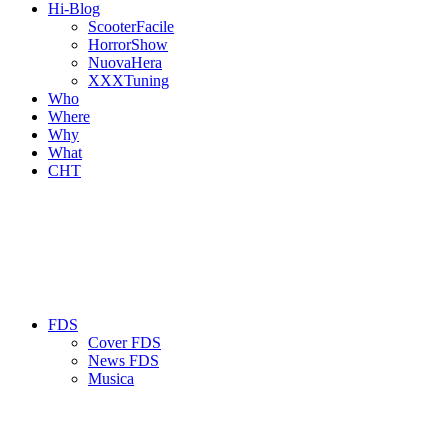
Hi-Blog
ScooterFacile
HorrorShow
NuovaHera
XXXTuning
Who
Where
Why
What
CHT
FDS
Cover FDS
News FDS
Musica