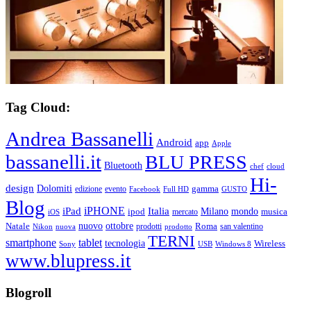
Tag Cloud:
Andrea Bassanelli
Android
app
Apple
bassanelli.it
BLU PRESS
Bluetooth
chef
cloud
Hi-
design
Dolomiti
gamma
edizione
evento
Facebook
Full HD
GUSTO
Blog
iPHONE
Italia
iPad
Milano
mondo
musica
ipod
mercato
iOS
ottobre
Natale
nuovo
Roma
Nikon
nuova
prodotti
prodotto
san valentino
TERNI
smartphone
tablet
tecnologia
Wireless
USB
Windows 8
Sony
www.blupress.it
Blogroll