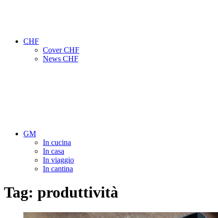
CHF
Cover CHF
News CHF
GM
In cucina
In casa
In viaggio
In cantina
Tag:
produttività