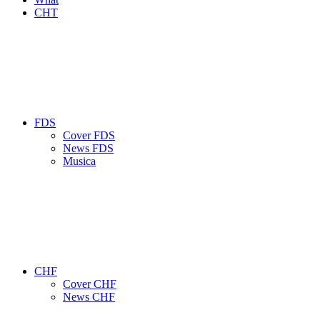
CHT
FDS
Cover FDS
News FDS
Musica
CHF
Cover CHF
News CHF