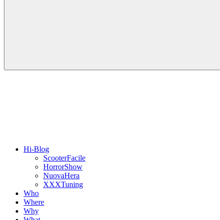
Hi-Blog
ScooterFacile
HorrorShow
NuovaHera
XXXTuning
Who
Where
Why
What