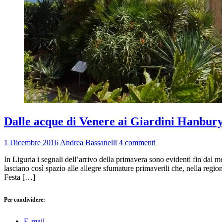
Dalle acque di Venere ai Giardini Hanbury: 
1 Dicembre 2016
Andrea Bassanelli
4 commenti
In Liguria i segnali dell’arrivo della primavera sono evidenti fin dal me
lasciano così spazio alle allegre sfumature primaverili che, nella regio
Festa […]
Per condividere:
E-mail