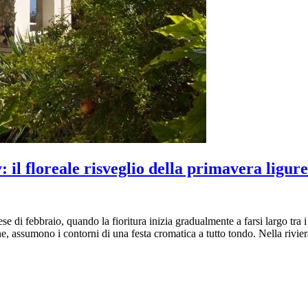
il floreale risveglio della primavera ligure
se di febbraio, quando la fioritura inizia gradualmente a farsi largo tra i 
ne, assumono i contorni di una festa cromatica a tutto tondo. Nella rivie