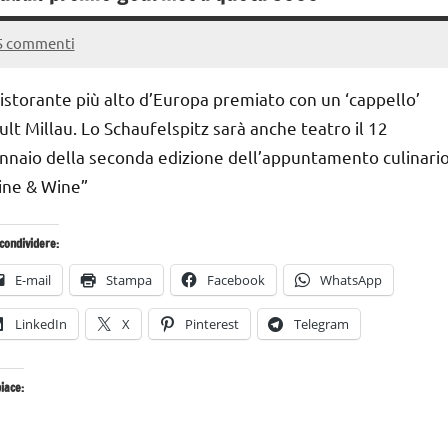
5 commenti
30
Andrea
Novembre
Bassanelli
 ristorante più alto d’Europa premiato con un ‘cappello’
2016
ult Millau. Lo Schaufelspitz sarà anche teatro il 12
nnaio della seconda edizione dell’appuntamento culinari
ine & Wine”
condividere:
E-mail
Stampa
Facebook
WhatsApp
LinkedIn
X
Pinterest
Telegram
iace: