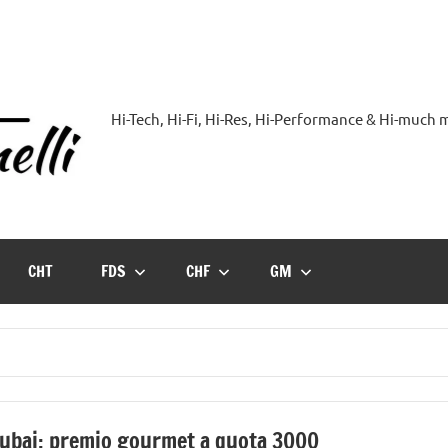
Hi-Tech, Hi-Fi, Hi-Res, Hi-Performance & Hi-much
Hi-
Blog
by
CHT
FDS
CHF
GM
Andrea
Bassanelli
ubai: premio gourmet a quota 3000