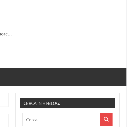
 more…
CERCA IN HI-BLOG:
Ricerca
Cerca
per: