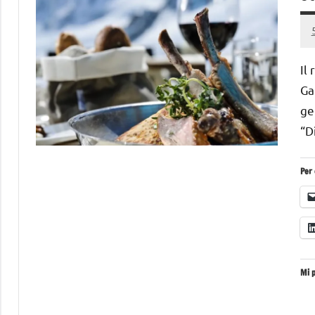
Il
Ga
ge
“D
Per 
Mi p