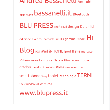
Andrea Bassanelli
Android
bassanelli.it
Bluetooth
app
Apple
BLU PRESS
design
Dolomiti
chef
cloud
Hi-
gamma
edizione
evento
Facebook
Full HD
GUSTO
Blog
iPHONE
iPad
Italia
ipod
iOS
mercato
Milano
mondo
nuovo
musica
Natale
Nikon
nuova
ottobre
Roma
prodotti
prodotto
san valentino
TERNI
smartphone
tablet
tecnologia
Sony
Wireless
USB
Windows 8
www.blupress.it