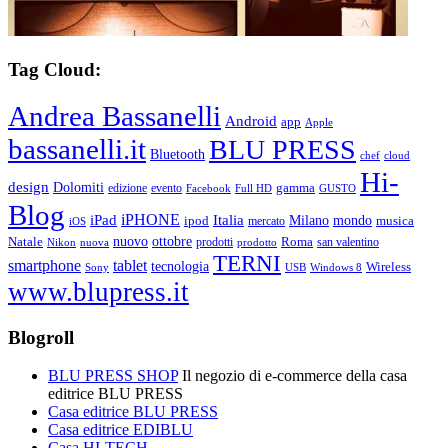
Tag Cloud:
Andrea Bassanelli
Android
app
Apple
bassanelli.it
BLU PRESS
Bluetooth
chef
cloud
Hi-
design
Dolomiti
gamma
edizione
evento
Facebook
Full HD
GUSTO
Blog
iPHONE
Italia
iPad
Milano
mondo
musica
ipod
mercato
iOS
ottobre
Natale
nuovo
Roma
Nikon
nuova
prodotti
prodotto
san valentino
TERNI
smartphone
tablet
tecnologia
Wireless
USB
Windows 8
Sony
www.blupress.it
Blogroll
BLU PRESS SHOP
Il negozio di e-commerce della casa
editrice BLU PRESS
Casa editrice BLU PRESS
Casa editrice EDIBLU
Casa HI-TECH