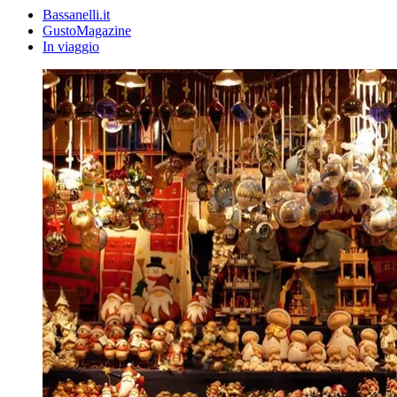
Bassanelli.it
GustoMagazine
In viaggio