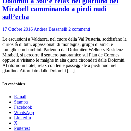
Dolomiti a 360°e relax nel giardino del
Mirabell camminando a piedi nudi
sull’erba
17 Ottobre 2016
Andrea Bassanelli
2 commenti
Le escursioni a Valdaora, nel cuore della Val Pusteria, soddisfano la
curiosità di tutti, appassionati di montagna, gruppi di amici e
famiglie con bambini. Partendo dal Dolomiten Wellness Residenz
Mirabell, si percorre il sentiero panoramico sul Plan de Corones
oppure si visitano le malghe in alta quota circondati dalle Dolomiti.
Al ritorno in hotel, relax con lente passeggiate a piedi nudi nel
giardino. Attorniato dalle Dolomiti […]
Per condividere:
E-mail
Stampa
Facebook
WhatsApp
LinkedIn
X
Pinterest