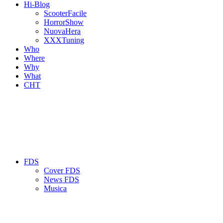
Hi-Blog
ScooterFacile
HorrorShow
NuovaHera
XXXTuning
Who
Where
Why
What
CHT
FDS
Cover FDS
News FDS
Musica