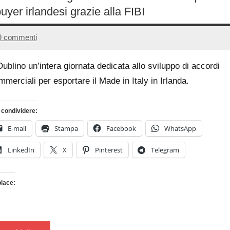
buyer irlandesi grazie alla FIBI
9 commenti
18
Andrea
Dicembre
Bassanelli
Dublino un’intera giornata dedicata allo sviluppo di accordi
2015
mmerciali per esportare il Made in Italy in Irlanda.
 condividere:
E-mail
Stampa
Facebook
WhatsApp
LinkedIn
X
Pinterest
Telegram
piace:
Caricamento
in
corso…