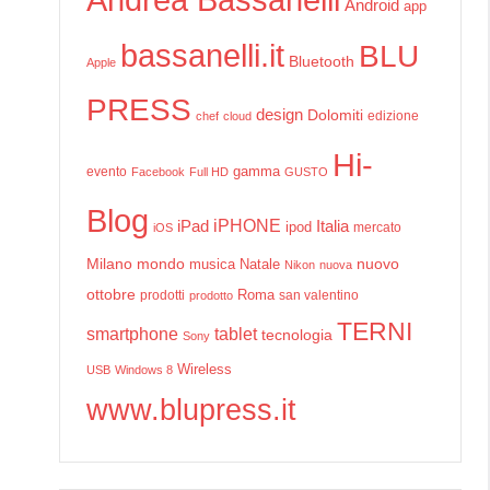
Android
app
bassanelli.it
BLU
Bluetooth
Apple
PRESS
design
Dolomiti
edizione
chef
cloud
Hi-
gamma
evento
Facebook
Full HD
GUSTO
Blog
iPHONE
Italia
iPad
ipod
mercato
iOS
Milano
mondo
musica
Natale
nuovo
Nikon
nuova
ottobre
prodotti
Roma
san valentino
prodotto
TERNI
smartphone
tablet
tecnologia
Sony
Wireless
USB
Windows 8
www.blupress.it