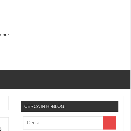
h more…
CERCA IN HI-BLOG:
Ricerca
Cerca
o
per: