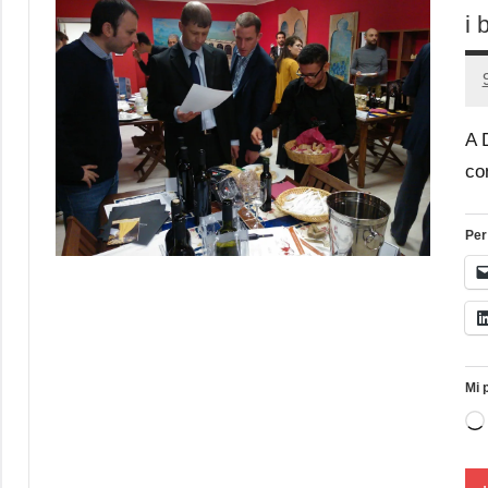
i 
A 
co
Per
Mi 