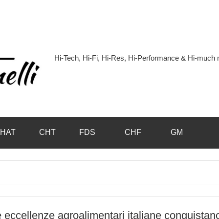
Hi-Tech, Hi-Fi, Hi-Res, Hi-Performance & Hi-muc
Hi-
Blog
by
HAT
CHT
FDS
CHF
GM
Andrea
Bassanelli
 eccellenze agroalimentari italiane conquistan