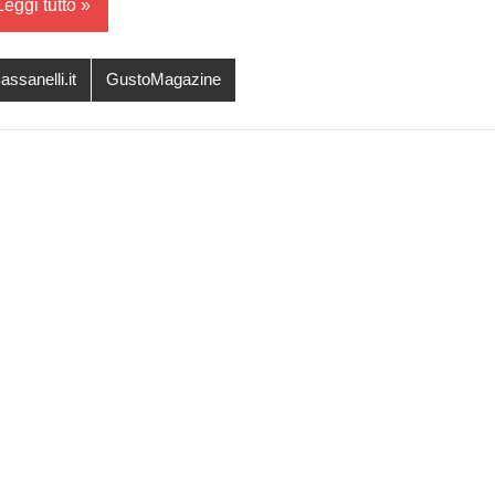
Leggi tutto
assanelli.it
GustoMagazine