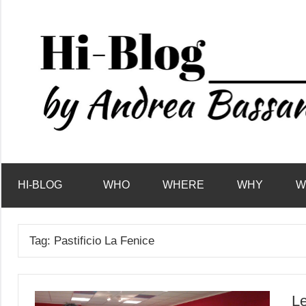
Vai
al
contenuto
HI-BLOG
WHO
WHERE
WHY
W
Tag:
Pastificio La Fenice
Le