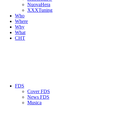
NuovaHera
XXXTuning
Who
Where
Why
What
CHT
FDS
Cover FDS
News FDS
Musica