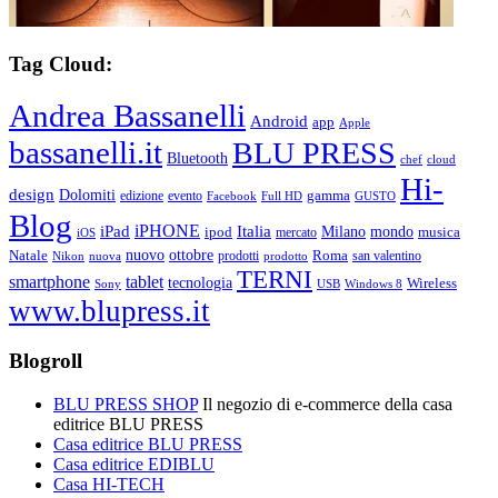
Tag Cloud:
Andrea Bassanelli
Android
app
Apple
bassanelli.it
BLU PRESS
Bluetooth
chef
cloud
Hi-
design
Dolomiti
gamma
edizione
evento
Facebook
Full HD
GUSTO
Blog
iPHONE
Italia
iPad
Milano
mondo
musica
ipod
mercato
iOS
ottobre
Natale
nuovo
Roma
Nikon
nuova
prodotti
prodotto
san valentino
TERNI
smartphone
tablet
tecnologia
Wireless
USB
Windows 8
Sony
www.blupress.it
Blogroll
BLU PRESS SHOP
Il negozio di e-commerce della casa
editrice BLU PRESS
Casa editrice BLU PRESS
Casa editrice EDIBLU
Casa HI-TECH