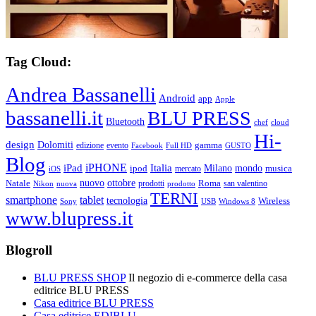
Tag Cloud:
Andrea Bassanelli
Android
app
Apple
bassanelli.it
BLU PRESS
Bluetooth
chef
cloud
Hi-
design
Dolomiti
gamma
edizione
evento
Facebook
Full HD
GUSTO
Blog
iPHONE
Italia
iPad
Milano
mondo
musica
ipod
mercato
iOS
ottobre
Natale
nuovo
Roma
Nikon
nuova
prodotti
prodotto
san valentino
TERNI
smartphone
tablet
tecnologia
Wireless
USB
Windows 8
Sony
www.blupress.it
Blogroll
BLU PRESS SHOP
Il negozio di e-commerce della casa
editrice BLU PRESS
Casa editrice BLU PRESS
Casa editrice EDIBLU