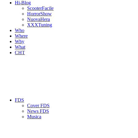
Hi-Blog
ScooterFacile
HorrorShow
NuovaHera
XXXTuning
Who
Where
Why
What
CHT
FDS
Cover FDS
News FDS
Musica