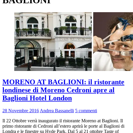
BAGLIONI
MORENO AT BAGLIONI: il ristorante
londinese di Moreno Cedroni apre al
Baglioni Hotel London
28 Novembre 2016
Andrea Bassanelli
5 commenti
Il 22 Ottobre verrà inaugurato il ristorante Moreno at Baglioni. Il
primo ristorante di Cedroni all’estero aprirà le porte al Baglioni di
Londra e le finestre su Hyde Park. Dal 5 al 21 ottobre Taste of