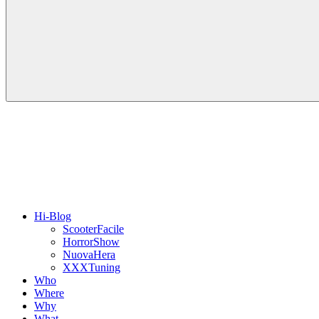
Hi-Blog
ScooterFacile
HorrorShow
NuovaHera
XXXTuning
Who
Where
Why
What