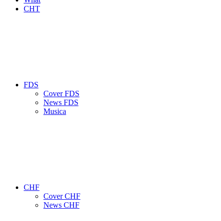
CHT
FDS
Cover FDS
News FDS
Musica
CHF
Cover CHF
News CHF