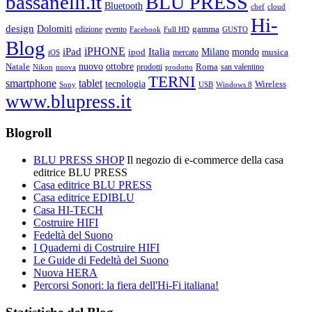
bassanelli.it
BLU PRESS
Bluetooth
chef
cloud
Hi-
design
Dolomiti
gamma
edizione
evento
Facebook
Full HD
GUSTO
Blog
iPHONE
Italia
iPad
Milano
mondo
musica
ipod
mercato
iOS
ottobre
Natale
nuovo
Roma
Nikon
nuova
prodotti
prodotto
san valentino
TERNI
smartphone
tablet
tecnologia
Wireless
USB
Windows 8
Sony
www.blupress.it
Blogroll
BLU PRESS SHOP
Il negozio di e-commerce della casa
editrice BLU PRESS
Casa editrice BLU PRESS
Casa editrice EDIBLU
Casa HI-TECH
Costruire HIFI
Fedeltà del Suono
I Quaderni di Costruire HIFI
Le Guide di Fedeltà del Suono
Nuova HERA
Percorsi Sonori: la fiera dell'Hi-Fi italiana!