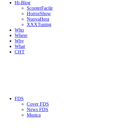
Hi-Blog
ScooterFacile
HorrorShow
NuovaHera
XXXTuning
Who
Where
Why
What
CHT
FDS
Cover FDS
News FDS
Musica