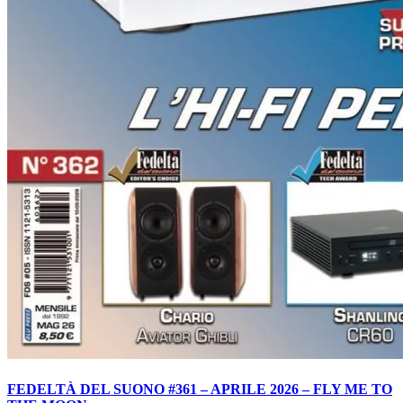
FEDELTÀ DEL SUONO #361 – APRILE 2026 – FLY ME TO