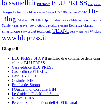
bassanelli.it
BLU PRESS
Bluetooth
chef
cloud
Hi-
design
Dolomiti
gamma
edizione
evento
Facebook
Full HD
GUSTO
Blog
iPHONE
Italia
iPad
Milano
mondo
musica
ipod
mercato
iOS
ottobre
Natale
nuovo
Roma
Nikon
nuova
prodotti
prodotto
san valentino
TERNI
smartphone
tablet
tecnologia
Wireless
USB
Windows 8
Sony
www.blupress.it
Blogroll
BLU PRESS SHOP
Il negozio di e-commerce della casa
editrice BLU PRESS
Casa editrice BLU PRESS
Casa editrice EDIBLU
Casa HI-TECH
Costruire HIFI
Fedeltà del Suono
I Quaderni di Costruire HIFI
Le Guide di Fedeltà del Suono
Nuova HERA
Percorsi Sonori: la fiera dell'Hi-Fi italiana!