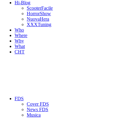
Hi-Blog
ScooterFacile
HorrorShow
NuovaHera
XXXTuning
Who
Where
Why
What
CHT
FDS
Cover FDS
News FDS
Musica