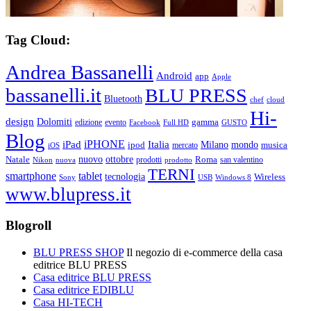
Tag Cloud:
Andrea Bassanelli
Android
app
Apple
bassanelli.it
BLU PRESS
Bluetooth
chef
cloud
Hi-
design
Dolomiti
gamma
edizione
evento
Facebook
Full HD
GUSTO
Blog
iPHONE
Italia
iPad
Milano
mondo
musica
ipod
mercato
iOS
ottobre
Natale
nuovo
Roma
Nikon
nuova
prodotti
prodotto
san valentino
TERNI
smartphone
tablet
tecnologia
Wireless
USB
Windows 8
Sony
www.blupress.it
Blogroll
BLU PRESS SHOP
Il negozio di e-commerce della casa
editrice BLU PRESS
Casa editrice BLU PRESS
Casa editrice EDIBLU
Casa HI-TECH