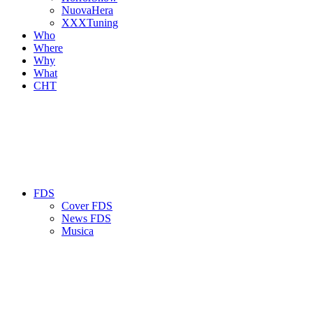
NuovaHera
XXXTuning
Who
Where
Why
What
CHT
FDS
Cover FDS
News FDS
Musica