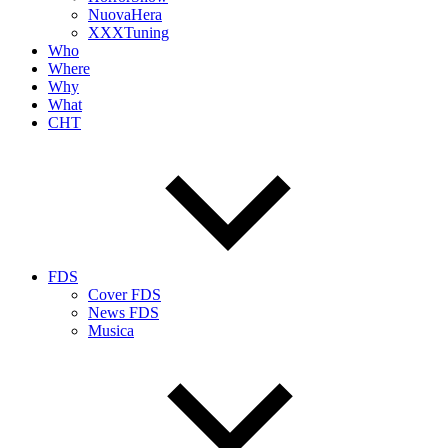
NuovaHera
XXXTuning
Who
Where
Why
What
CHT
FDS
Cover FDS
News FDS
Musica