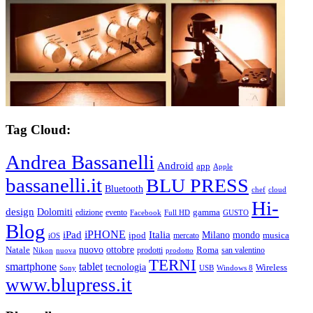
Tag Cloud:
Andrea Bassanelli
Android
app
Apple
bassanelli.it
BLU PRESS
Bluetooth
chef
cloud
Hi-
design
Dolomiti
gamma
edizione
evento
Facebook
Full HD
GUSTO
Blog
iPHONE
Italia
iPad
Milano
mondo
musica
ipod
mercato
iOS
ottobre
Natale
nuovo
Roma
Nikon
nuova
prodotti
prodotto
san valentino
TERNI
smartphone
tablet
tecnologia
Wireless
USB
Windows 8
Sony
www.blupress.it