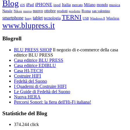
Blog
iPHONE
Italia
iPad
Milano
mondo
musica
ipod
mercato
iOS
ottobre
Natale
nuovo
Roma
Nikon
nuova
prodotti
prodotto
san valentino
TERNI
smartphone
tablet
tecnologia
Wireless
USB
Windows 8
Sony
www.blupress.it
Blogroll
BLU PRESS SHOP
Il negozio di e-commerce della casa
editrice BLU PRESS
Casa editrice BLU PRESS
Casa editrice EDIBLU
Casa HI-TECH
Costruire HIFI
Fedeltà del Suono
I Quaderni di Costruire HIFI
Le Guide di Fedeltà del Suono
Nuova HERA
Percorsi Sonori: la fiera dell'Hi-Fi italiana!
Statistiche del Blog
374.244 click