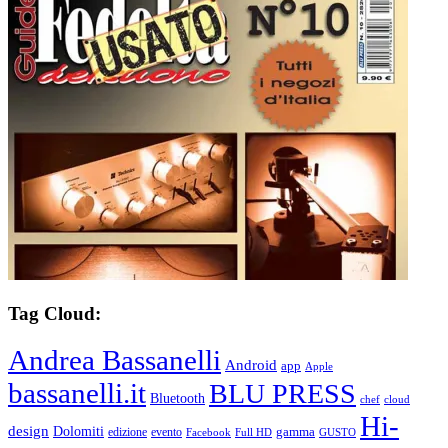
Tag Cloud:
Andrea Bassanelli
Android
app
Apple
bassanelli.it
BLU PRESS
Bluetooth
chef
cloud
Hi-
design
Dolomiti
gamma
edizione
evento
Facebook
Full HD
GUSTO