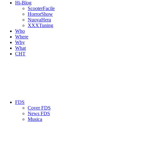
Hi-Blog
ScooterFacile
HorrorShow
NuovaHera
XXXTuning
Who
Where
Why
What
CHT
FDS
Cover FDS
News FDS
Musica