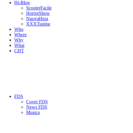
Hi-Blog
ScooterFacile
HorrorShow
NuovaHera
XXXTuning
Who
Where
Why
What
CHT
FDS
Cover FDS
News FDS
Musica