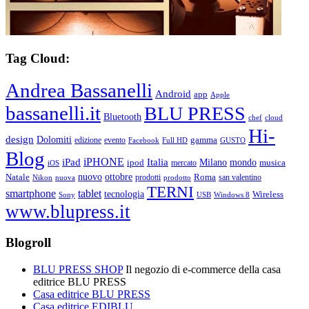
Tag Cloud:
Andrea Bassanelli
Android
app
Apple
bassanelli.it
BLU PRESS
Bluetooth
chef
cloud
Hi-
design
Dolomiti
gamma
edizione
evento
Facebook
Full HD
GUSTO
Blog
iPHONE
Italia
iPad
Milano
mondo
musica
ipod
mercato
iOS
ottobre
Natale
nuovo
Roma
Nikon
nuova
prodotti
prodotto
san valentino
TERNI
smartphone
tablet
tecnologia
Wireless
USB
Windows 8
Sony
www.blupress.it
Blogroll
BLU PRESS SHOP
Il negozio di e-commerce della casa
editrice BLU PRESS
Casa editrice BLU PRESS
Casa editrice EDIBLU