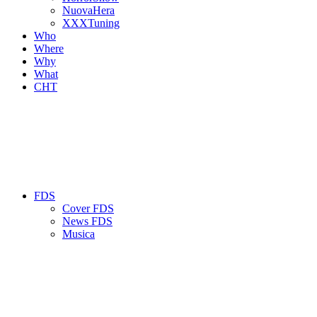
NuovaHera
XXXTuning
Who
Where
Why
What
CHT
FDS
Cover FDS
News FDS
Musica