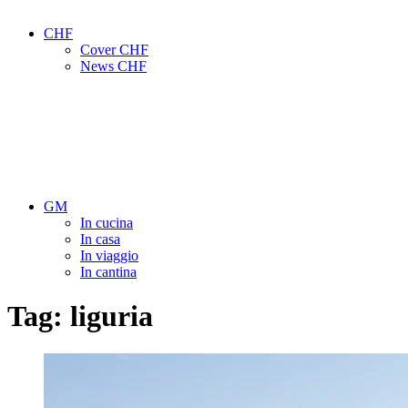
CHF
Cover CHF
News CHF
GM
In cucina
In casa
In viaggio
In cantina
Tag:
liguria