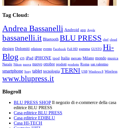
Tag Cloud:
Andrea Bassanelli
Android
app
Apple
bassanelli.it
BLU PRESS
Bluetooth
chef
cloud
Hi-
design
Dolomiti
gamma
edizione
evento
Facebook
Full HD
GUSTO
Blog
iPHONE
Italia
iPad
Milano
mondo
musica
ipod
mercato
iOS
ottobre
Natale
nuovo
Roma
Nikon
nuova
prodotti
prodotto
san valentino
TERNI
smartphone
tablet
tecnologia
Wireless
USB
Windows 8
Sony
www.blupress.it
Blogroll
BLU PRESS SHOP
Il negozio di e-commerce della casa
editrice BLU PRESS
Casa editrice BLU PRESS
Casa editrice EDIBLU
Casa HI-TECH