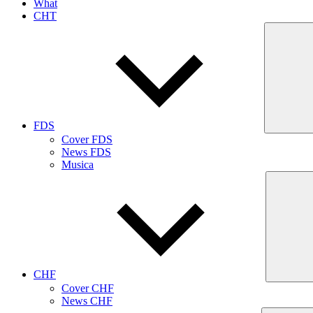
What
CHT
FDS
Cover FDS
News FDS
Musica
CHF
Cover CHF
News CHF