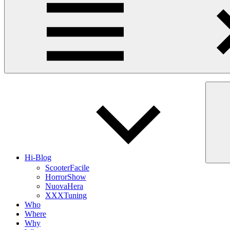
Hi-Blog
ScooterFacile
HorrorShow
NuovaHera
XXXTuning
Who
Where
Why