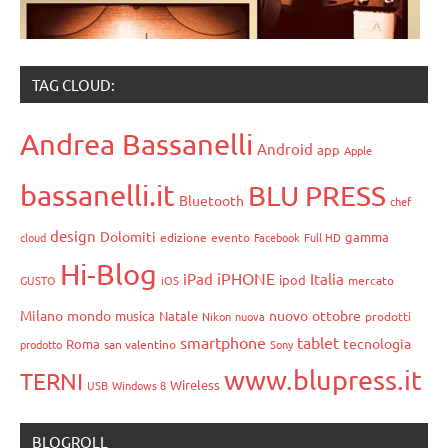
TAG CLOUD:
Andrea Bassanelli
Android
app
Apple
bassanelli.it
BLU PRESS
Bluetooth
chef
design
Dolomiti
gamma
cloud
edizione
evento
Facebook
Full HD
Hi-Blog
iPHONE
iPad
Italia
ipod
GUSTO
iOS
mercato
Milano
mondo
nuovo
ottobre
musica
Natale
Nikon
nuova
prodotti
smartphone
tablet
tecnologia
Roma
prodotto
san valentino
Sony
www.blupress.it
TERNI
Wireless
USB
Windows 8
BLOGROLL