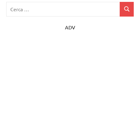
Ricerca
Cerca
per:
ADV