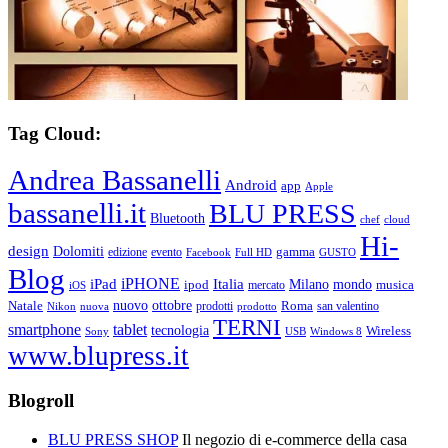
Tag Cloud:
Andrea Bassanelli
Android
app
Apple
bassanelli.it
BLU PRESS
Bluetooth
chef
cloud
Hi-
design
Dolomiti
gamma
edizione
evento
Facebook
Full HD
GUSTO
Blog
iPHONE
Italia
iPad
Milano
mondo
musica
ipod
mercato
iOS
ottobre
Natale
nuovo
Roma
Nikon
nuova
prodotti
prodotto
san valentino
TERNI
smartphone
tablet
tecnologia
Wireless
USB
Windows 8
Sony
www.blupress.it
Blogroll
BLU PRESS SHOP
Il negozio di e-commerce della casa