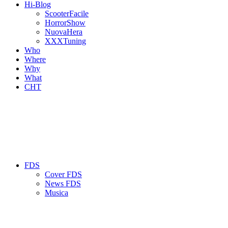
Hi-Blog
ScooterFacile
HorrorShow
NuovaHera
XXXTuning
Who
Where
Why
What
CHT
FDS
Cover FDS
News FDS
Musica