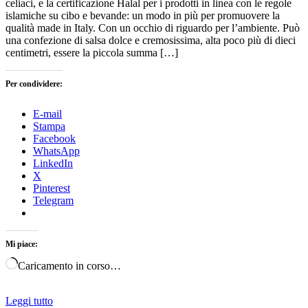
celiaci, e la certificazione Halal per i prodotti in linea con le regole
islamiche su cibo e bevande: un modo in più per promuovere la
qualità made in Italy. Con un occhio di riguardo per l’ambiente. Può
una confezione di salsa dolce e cremosissima, alta poco più di dieci
centimetri, essere la piccola summa […]
Per condividere:
E-mail
Stampa
Facebook
WhatsApp
LinkedIn
X
Pinterest
Telegram
Mi piace:
Caricamento in corso…
Leggi tutto