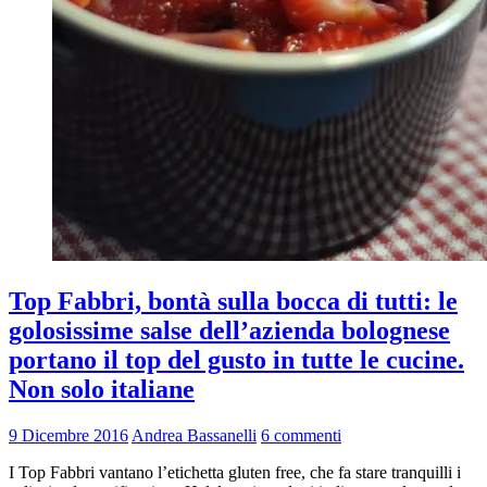
Top Fabbri, bontà sulla bocca di tutti: le
golosissime salse dell’azienda bolognese
portano il top del gusto in tutte le cucine.
Non solo italiane
9 Dicembre 2016
Andrea Bassanelli
6 commenti
I Top Fabbri vantano l’etichetta gluten free, che fa stare tranquilli i