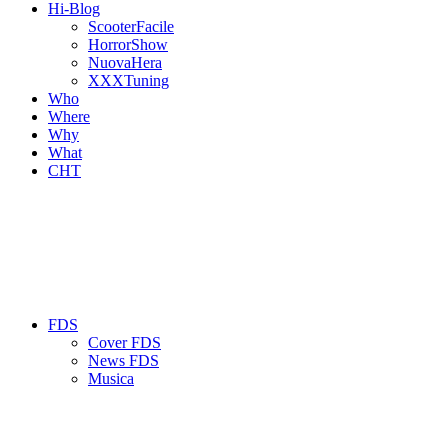
Hi-Blog
ScooterFacile
HorrorShow
NuovaHera
XXXTuning
Who
Where
Why
What
CHT
FDS
Cover FDS
News FDS
Musica