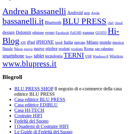
Andrea Bassanelli
Android
app
Apple
bassanelli.it
BLU PRESS
Bluetooth
chef
cloud
Hi-
design
Dolomiti
gamma
edizione
evento
Facebook
Full HD
GUSTO
Blog
iPHONE
Italia
iPad
Milano
mondo
musica
ipod
mercato
iOS
ottobre
Natale
nuovo
Roma
Nikon
nuova
prodotti
prodotto
san valentino
TERNI
smartphone
tablet
tecnologia
Wireless
USB
Windows 8
Sony
www.blupress.it
Blogroll
BLU PRESS SHOP
Il negozio di e-commerce della casa
editrice BLU PRESS
Casa editrice BLU PRESS
Casa editrice EDIBLU
Casa HI-TECH
Costruire HIFI
Fedeltà del Suono
I Quaderni di Costruire HIFI
Le Guide di Fedeltà del Suono