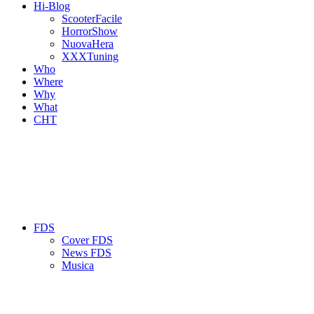
Hi-Blog
ScooterFacile
HorrorShow
NuovaHera
XXXTuning
Who
Where
Why
What
CHT
FDS
Cover FDS
News FDS
Musica