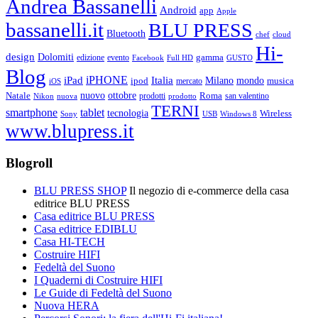
Andrea Bassanelli
Android
app
Apple
bassanelli.it
BLU PRESS
Bluetooth
chef
cloud
Hi-
design
Dolomiti
gamma
edizione
evento
Facebook
Full HD
GUSTO
Blog
iPHONE
Italia
iPad
Milano
mondo
musica
ipod
mercato
iOS
ottobre
Natale
nuovo
Roma
Nikon
nuova
prodotti
prodotto
san valentino
TERNI
smartphone
tablet
tecnologia
Wireless
USB
Windows 8
Sony
www.blupress.it
Blogroll
BLU PRESS SHOP
Il negozio di e-commerce della casa
editrice BLU PRESS
Casa editrice BLU PRESS
Casa editrice EDIBLU
Casa HI-TECH
Costruire HIFI
Fedeltà del Suono
I Quaderni di Costruire HIFI
Le Guide di Fedeltà del Suono
Nuova HERA