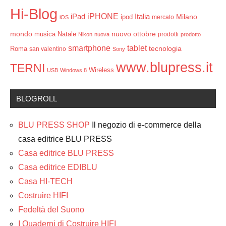
Hi-Blog
iPHONE
Italia
iPad
Milano
ipod
mercato
iOS
mondo
ottobre
musica
Natale
nuovo
prodotti
Nikon
nuova
prodotto
smartphone
tablet
tecnologia
Roma
san valentino
Sony
www.blupress.it
TERNI
Wireless
USB
Windows 8
BLOGROLL
BLU PRESS SHOP
Il negozio di e-commerce della
casa editrice BLU PRESS
Casa editrice BLU PRESS
Casa editrice EDIBLU
Casa HI-TECH
Costruire HIFI
Fedeltà del Suono
I Quaderni di Costruire HIFI