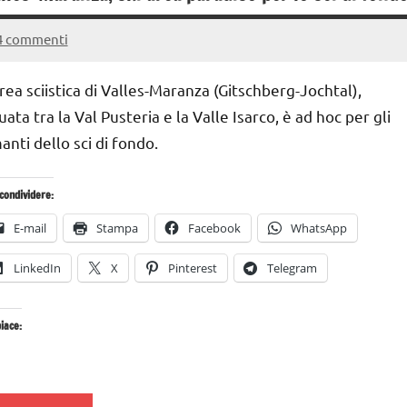
4 commenti
21
Andrea
Settembre
Bassanelli
area sciistica di Valles-Maranza (Gitschberg-Jochtal),
2016
tuata tra la Val Pusteria e la Valle Isarco, è ad hoc per gli
anti dello sci di fondo.
condividere:
E-mail
Stampa
Facebook
WhatsApp
LinkedIn
X
Pinterest
Telegram
iace:
Caricamento
in