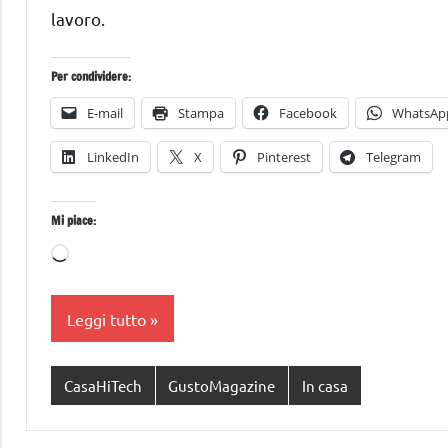
lavoro.
Per condividere:
E-mail
Stampa
Facebook
WhatsAp
LinkedIn
X
Pinterest
Telegram
Mi piace:
Caricamento
in
corso…
Leggi tutto
CasaHiTech
GustoMagazine
In casa