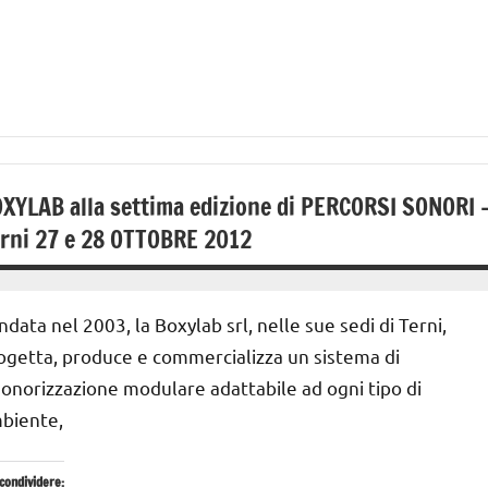
XYLAB alla settima edizione di PERCORSI SONORI 
rni 27 e 28 OTTOBRE 2012
28
Andrea
Ottobre
Bassanelli
ndata nel 2003, la Boxylab srl, nelle sue sedi di Terni,
2012
ogetta, produce e commercializza un sistema di
sonorizzazione modulare adattabile ad ogni tipo di
biente,
condividere: