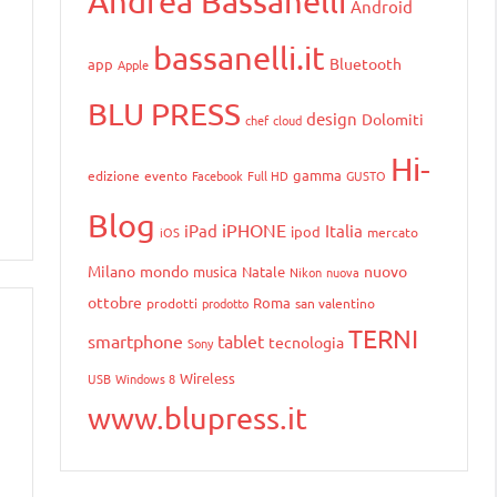
Andrea Bassanelli
Android
bassanelli.it
Bluetooth
app
Apple
BLU PRESS
design
Dolomiti
chef
cloud
Hi-
gamma
edizione
evento
Facebook
Full HD
GUSTO
Blog
iPHONE
iPad
Italia
ipod
iOS
mercato
Milano
mondo
nuovo
musica
Natale
Nikon
nuova
ottobre
Roma
prodotti
prodotto
san valentino
TERNI
smartphone
tablet
tecnologia
Sony
Wireless
USB
Windows 8
www.blupress.it