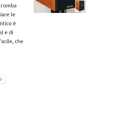
 tromba
iare le
ntico è
) e di
acile, che
p