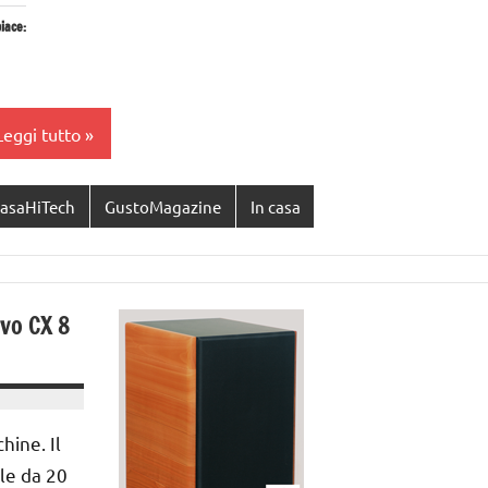
iace:
Caricamento
in
corso…
Leggi tutto
asaHiTech
GustoMagazine
In casa
vo CX 8
hine. Il
le da 20