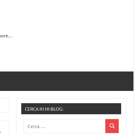
 more…
CERCA IN HI-BLOG:
Ricerca
Cerca
o
per: