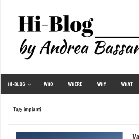
Vai
al
contenuto
HI-BLOG
WHO
WHERE
WHY
WHAT
Tag:
impianti
Va