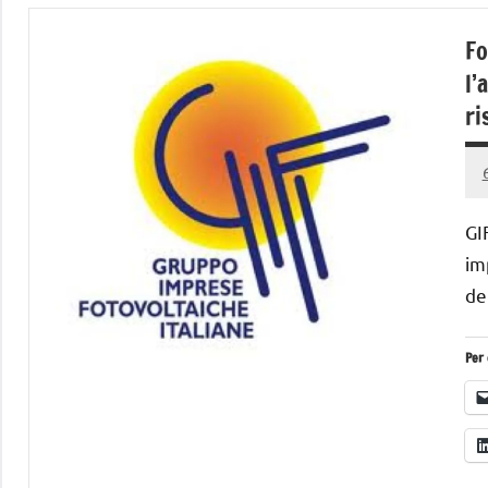
Fo
l’
ri
GIF
im
de
Per 