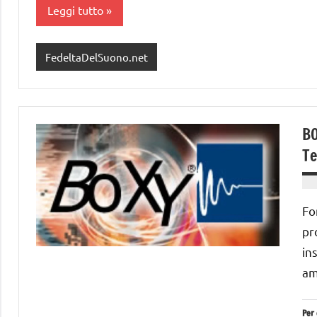
corso…
Leggi tutto
FedeltaDelSuono.net
BO
Te
Fo
pr
in
am
Per 