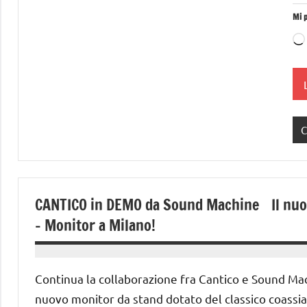
Mi p
C
CANTICO in DEMO da Sound Machine Il nuo
– Monitor a Milano!
29
Andrea
Ottobre
Bassanelli
Continua la collaborazione fra Cantico e Sound Mac
2012
nuovo monitor da stand dotato del classico coassia