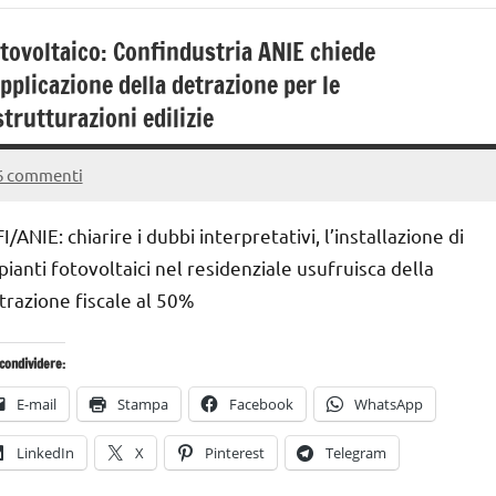
tovoltaico: Confindustria ANIE chiede
applicazione della detrazione per le
strutturazioni edilizie
6 commenti
9
Andrea
Agosto
Bassanelli
I/ANIE: chiarire i dubbi interpretativi, l’installazione di
2015
pianti fotovoltaici nel residenziale usufruisca della
trazione fiscale al 50%
condividere:
E-mail
Stampa
Facebook
WhatsApp
LinkedIn
X
Pinterest
Telegram