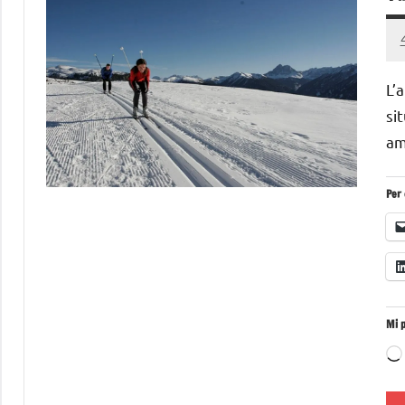
L’
si
am
Per 
Mi p