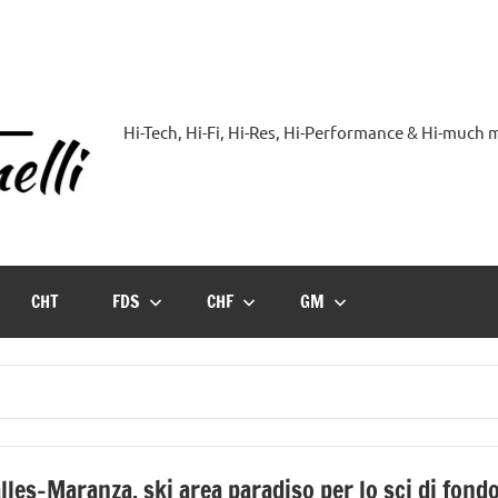
Hi-Tech, Hi-Fi, Hi-Res, Hi-Performance & Hi-much
Hi-
Blog
by
CHT
FDS
CHF
GM
Andrea
Bassanelli
lles-Maranza, ski area paradiso per lo sci di fond