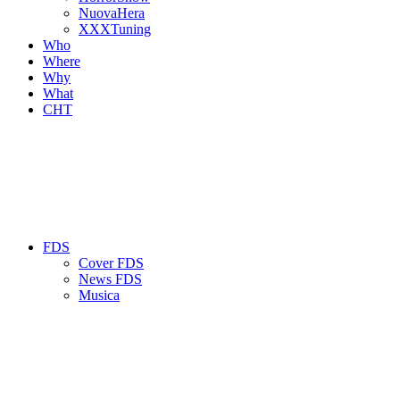
NuovaHera
XXXTuning
Who
Where
Why
What
CHT
FDS
Cover FDS
News FDS
Musica