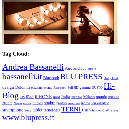
Tag Cloud:
Andrea Bassanelli
Android
app
Apple
bassanelli.it
BLU PRESS
Bluetooth
chef
cloud
Hi-
design
Dolomiti
gamma
edizione
evento
Facebook
Full HD
GUSTO
Blog
iPHONE
Italia
iPad
Milano
mondo
musica
ipod
mercato
iOS
ottobre
Natale
nuovo
Roma
Nikon
nuova
prodotti
prodotto
san valentino
TERNI
smartphone
tablet
tecnologia
Wireless
USB
Windows 8
Sony
www.blupress.it