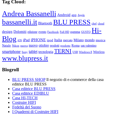
Tag Cloud:
Andrea Bassanelli
Android
app
Apple
bassanelli.it
BLU PRESS
Bluetooth
chef
cloud
Hi-
design
Dolomiti
gamma
edizione
evento
Facebook
Full HD
GUSTO
Blog
iPHONE
Italia
iPad
Milano
mondo
musica
ipod
mercato
iOS
ottobre
Natale
nuovo
Roma
Nikon
nuova
prodotti
prodotto
san valentino
TERNI
smartphone
tablet
tecnologia
Wireless
USB
Windows 8
Sony
www.blupress.it
Blogroll
BLU PRESS SHOP
Il negozio di e-commerce della casa
editrice BLU PRESS
Casa editrice BLU PRESS
Casa editrice EDIBLU
Casa HI-TECH
Costruire HIFI
Fedeltà del Suono
I Quaderni di Costruire HIFI