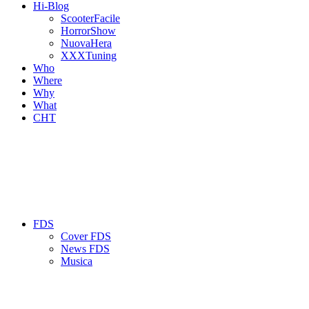
Hi-Blog
ScooterFacile
HorrorShow
NuovaHera
XXXTuning
Who
Where
Why
What
CHT
FDS
Cover FDS
News FDS
Musica