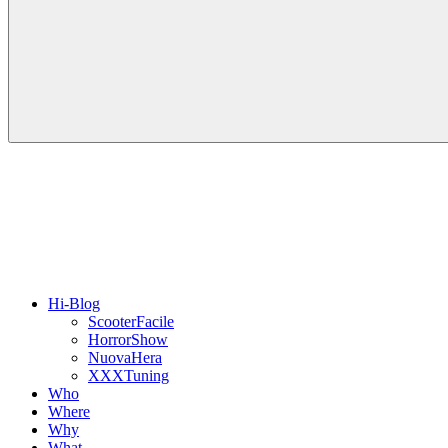
Hi-Blog
ScooterFacile
HorrorShow
NuovaHera
XXXTuning
Who
Where
Why
What