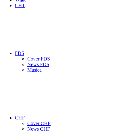
CHT
FDS
Cover FDS
News FDS
Musica
CHF
Cover CHF
News CHF