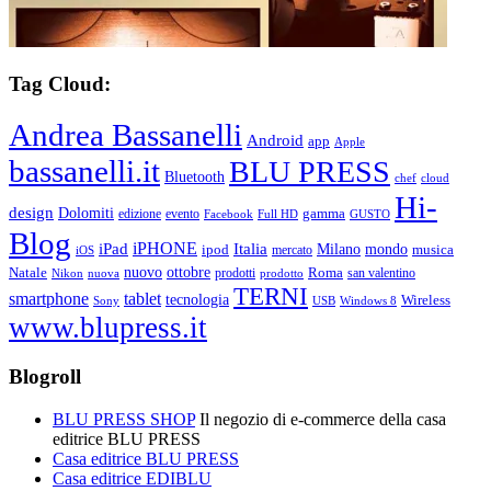
Tag Cloud:
Andrea Bassanelli
Android
app
Apple
bassanelli.it
BLU PRESS
Bluetooth
chef
cloud
Hi-
design
Dolomiti
gamma
edizione
evento
Facebook
Full HD
GUSTO
Blog
iPHONE
Italia
iPad
Milano
mondo
musica
ipod
mercato
iOS
ottobre
Natale
nuovo
Roma
Nikon
nuova
prodotti
prodotto
san valentino
TERNI
smartphone
tablet
tecnologia
Wireless
USB
Windows 8
Sony
www.blupress.it
Blogroll
BLU PRESS SHOP
Il negozio di e-commerce della casa
editrice BLU PRESS
Casa editrice BLU PRESS
Casa editrice EDIBLU