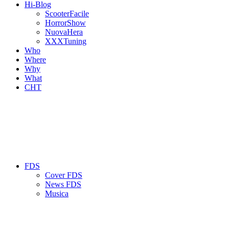
Hi-Blog
ScooterFacile
HorrorShow
NuovaHera
XXXTuning
Who
Where
Why
What
CHT
FDS
Cover FDS
News FDS
Musica