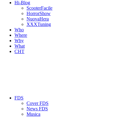
Hi-Blog
ScooterFacile
HorrorShow
NuovaHera
XXXTuning
Who
Where
Why
What
CHT
FDS
Cover FDS
News FDS
Musica