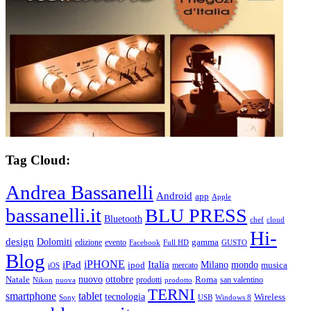
Tag Cloud:
Andrea Bassanelli
Android
app
Apple
bassanelli.it
BLU PRESS
Bluetooth
chef
cloud
Hi-
design
Dolomiti
gamma
edizione
evento
Facebook
Full HD
GUSTO
Blog
iPHONE
Italia
iPad
Milano
mondo
musica
ipod
mercato
iOS
ottobre
Natale
nuovo
Roma
Nikon
nuova
prodotti
prodotto
san valentino
TERNI
smartphone
tablet
tecnologia
Wireless
USB
Windows 8
Sony