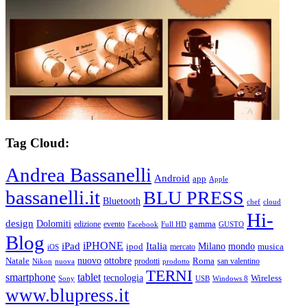
Tag Cloud:
Andrea Bassanelli
Android
app
Apple
bassanelli.it
BLU PRESS
Bluetooth
chef
cloud
Hi-
design
Dolomiti
gamma
edizione
evento
Facebook
Full HD
GUSTO
Blog
iPHONE
Italia
iPad
Milano
mondo
musica
ipod
mercato
iOS
ottobre
Natale
nuovo
Roma
Nikon
nuova
prodotti
prodotto
san valentino
TERNI
smartphone
tablet
tecnologia
Wireless
USB
Windows 8
Sony
www.blupress.it