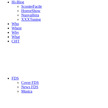
Hi-Blog
ScooterFacile
HorrorShow
NuovaHera
XXXTuning
Who
Where
Why
What
CHT
FDS
Cover FDS
News FDS
Musica