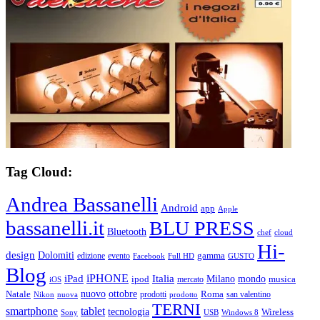
Tag Cloud:
Andrea Bassanelli
Android
app
Apple
bassanelli.it
BLU PRESS
Bluetooth
chef
cloud
Hi-
design
Dolomiti
gamma
edizione
evento
Facebook
Full HD
GUSTO
Blog
iPHONE
Italia
iPad
Milano
mondo
musica
ipod
mercato
iOS
ottobre
Natale
nuovo
Roma
Nikon
nuova
prodotti
prodotto
san valentino
TERNI
smartphone
tablet
tecnologia
Wireless
USB
Windows 8
Sony