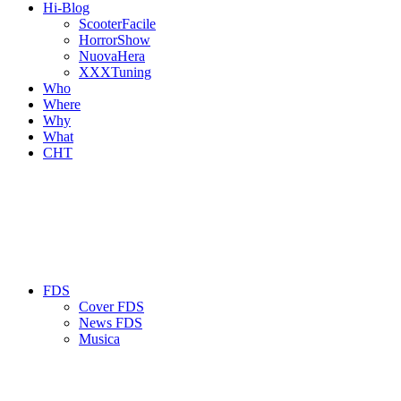
Hi-Blog
ScooterFacile
HorrorShow
NuovaHera
XXXTuning
Who
Where
Why
What
CHT
FDS
Cover FDS
News FDS
Musica