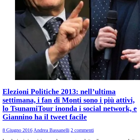
Elezioni Politiche 2013: nell’ultima
settimana, i fan di Monti sono i più attivi,
lo TsunamiTour inonda i social network, e
Giannino ha il tweet facile
8 Giugno 2016
Andrea Bassanelli
2 commenti