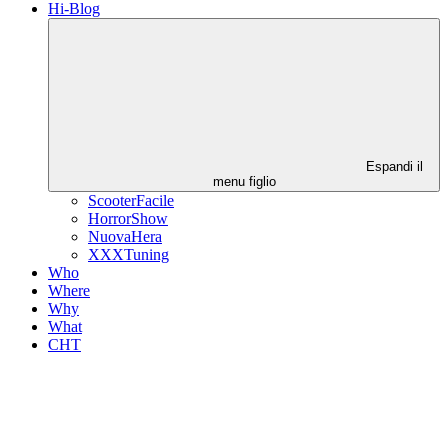
Hi-Blog
Espandi il
menu figlio
ScooterFacile
HorrorShow
NuovaHera
XXXTuning
Who
Where
Why
What
CHT