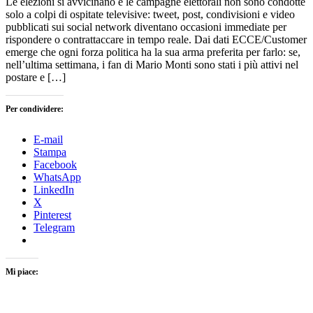
Le elezioni si avvicinano e le campagne elettorali non sono condotte
solo a colpi di ospitate televisive: tweet, post, condivisioni e video
pubblicati sui social network diventano occasioni immediate per
rispondere o contrattaccare in tempo reale. Dai dati ECCE/Customer
emerge che ogni forza politica ha la sua arma preferita per farlo: se,
nell’ultima settimana, i fan di Mario Monti sono stati i più attivi nel
postare e […]
Per condividere:
E-mail
Stampa
Facebook
WhatsApp
LinkedIn
X
Pinterest
Telegram
Mi piace: