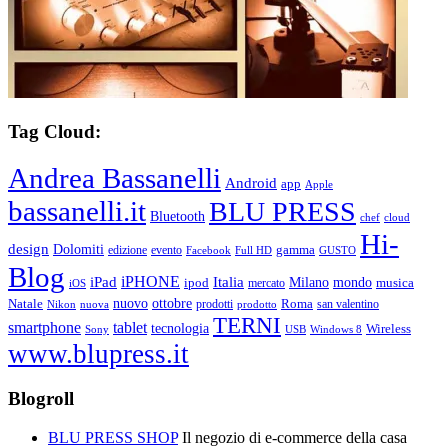
Tag Cloud:
Andrea Bassanelli
Android
app
Apple
bassanelli.it
BLU PRESS
Bluetooth
chef
cloud
Hi-
design
Dolomiti
gamma
edizione
evento
Facebook
Full HD
GUSTO
Blog
iPHONE
Italia
iPad
Milano
mondo
musica
ipod
mercato
iOS
ottobre
Natale
nuovo
Roma
Nikon
nuova
prodotti
prodotto
san valentino
TERNI
smartphone
tablet
tecnologia
Wireless
USB
Windows 8
Sony
www.blupress.it
Blogroll
BLU PRESS SHOP
Il negozio di e-commerce della casa