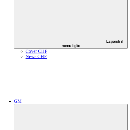
Espandi il
menu figlio
Cover CHF
News CHF
GM