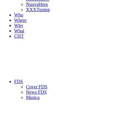
NuovaHera
XXXTuning
Who
Where
Why
What
CHT
FDS
Cover FDS
News FDS
Musica