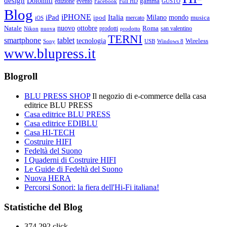
design
Dolomiti
gamma
edizione
evento
Facebook
Full HD
GUSTO
Blog
iPHONE
Italia
iPad
Milano
mondo
musica
ipod
mercato
iOS
ottobre
Natale
nuovo
Roma
Nikon
nuova
prodotti
prodotto
san valentino
TERNI
smartphone
tablet
tecnologia
Wireless
USB
Windows 8
Sony
www.blupress.it
Blogroll
BLU PRESS SHOP
Il negozio di e-commerce della casa
editrice BLU PRESS
Casa editrice BLU PRESS
Casa editrice EDIBLU
Casa HI-TECH
Costruire HIFI
Fedeltà del Suono
I Quaderni di Costruire HIFI
Le Guide di Fedeltà del Suono
Nuova HERA
Percorsi Sonori: la fiera dell'Hi-Fi italiana!
Statistiche del Blog
374.292 click