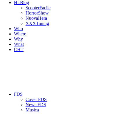
Hi-Blog
ScooterFacile
HorrorShow
NuovaHera
XXXTuning
Who
Where
Why
What
CHT
FDS
Cover FDS
News FDS
Musica