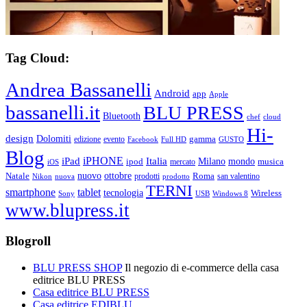
Tag Cloud:
Andrea Bassanelli
Android
app
Apple
bassanelli.it
BLU PRESS
Bluetooth
chef
cloud
Hi-
design
Dolomiti
gamma
edizione
evento
Facebook
Full HD
GUSTO
Blog
iPHONE
Italia
iPad
Milano
mondo
musica
ipod
mercato
iOS
ottobre
Natale
nuovo
Roma
Nikon
nuova
prodotti
prodotto
san valentino
TERNI
smartphone
tablet
tecnologia
Wireless
USB
Windows 8
Sony
www.blupress.it
Blogroll
BLU PRESS SHOP
Il negozio di e-commerce della casa
editrice BLU PRESS
Casa editrice BLU PRESS
Casa editrice EDIBLU