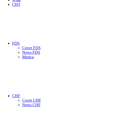
CHT
FDS
Cover FDS
News FDS
Musica
CHF
Cover CHF
News CHF