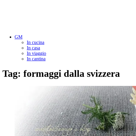
GM
In cucina
In casa
In viaggio
In cantina
Tag:
formaggi dalla svizzera