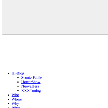
Hi-Blog
ScooterFacile
HorrorShow
NuovaHera
XXXTuning
Who
Where
Why
What