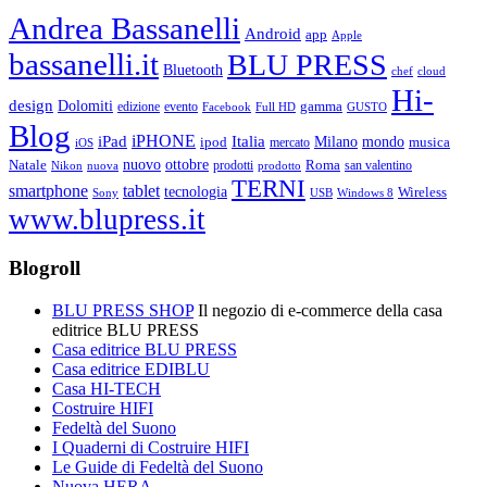
Andrea Bassanelli
Android
app
Apple
bassanelli.it
BLU PRESS
Bluetooth
chef
cloud
Hi-
design
Dolomiti
gamma
edizione
evento
Facebook
Full HD
GUSTO
Blog
iPHONE
Italia
iPad
Milano
mondo
musica
ipod
mercato
iOS
ottobre
Natale
nuovo
Roma
Nikon
nuova
prodotti
prodotto
san valentino
TERNI
smartphone
tablet
tecnologia
Wireless
USB
Windows 8
Sony
www.blupress.it
Blogroll
BLU PRESS SHOP
Il negozio di e-commerce della casa
editrice BLU PRESS
Casa editrice BLU PRESS
Casa editrice EDIBLU
Casa HI-TECH
Costruire HIFI
Fedeltà del Suono
I Quaderni di Costruire HIFI
Le Guide di Fedeltà del Suono
Nuova HERA