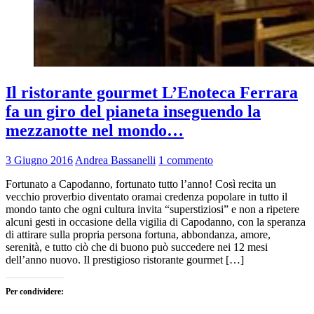
Il ristorante gourmet L’Enoteca Ferrara
fa un giro del pianeta inseguendo la
mezzanotte nel mondo…
3 Giugno 2016
Andrea Bassanelli
1 commento
Fortunato a Capodanno, fortunato tutto l’anno! Così recita un
vecchio proverbio diventato oramai credenza popolare in tutto il
mondo tanto che ogni cultura invita “superstiziosi” e non a ripetere
alcuni gesti in occasione della vigilia di Capodanno, con la speranza
di attirare sulla propria persona fortuna, abbondanza, amore,
serenità, e tutto ciò che di buono può succedere nei 12 mesi
dell’anno nuovo. Il prestigioso ristorante gourmet […]
Per condividere: