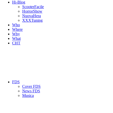
Hi-Blog
ScooterFacile
HorrorShow
NuovaHera
XXXTuning
Who
Where
Why
What
CHT
FDS
Cover FDS
News FDS
Musica