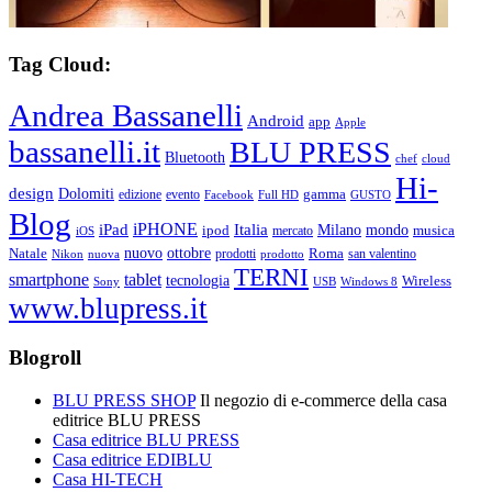
Tag Cloud:
Andrea Bassanelli
Android
app
Apple
bassanelli.it
BLU PRESS
Bluetooth
chef
cloud
Hi-
design
Dolomiti
gamma
edizione
evento
Facebook
Full HD
GUSTO
Blog
iPHONE
Italia
iPad
Milano
mondo
musica
ipod
mercato
iOS
ottobre
Natale
nuovo
Roma
Nikon
nuova
prodotti
prodotto
san valentino
TERNI
smartphone
tablet
tecnologia
Wireless
USB
Windows 8
Sony
www.blupress.it
Blogroll
BLU PRESS SHOP
Il negozio di e-commerce della casa
editrice BLU PRESS
Casa editrice BLU PRESS
Casa editrice EDIBLU
Casa HI-TECH