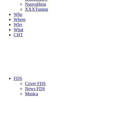
NuovaHera
XXXTuning
Who
Where
Why
What
CHT
FDS
Cover FDS
News FDS
Musica