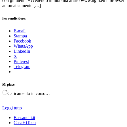
con gli utenti. Accedendo in mobilità al sito www.ngm.eu il browser
automaticamente […]
Per condividere:
E-mail
Stampa
Facebook
WhatsApp
LinkedIn
X
Pinterest
Telegram
Mi piace:
Caricamento in corso…
Leggi tutto
Bassanelli.it
CasaHiTech