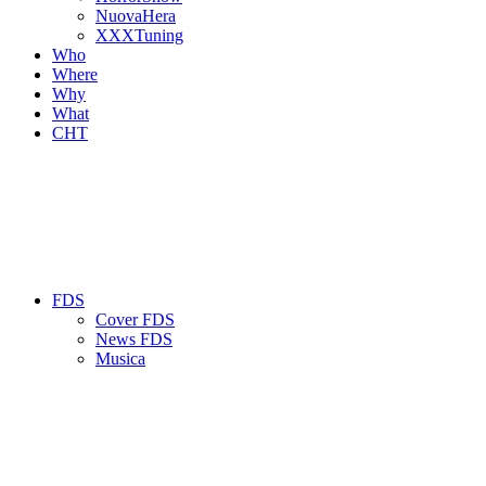
NuovaHera
XXXTuning
Who
Where
Why
What
CHT
FDS
Cover FDS
News FDS
Musica