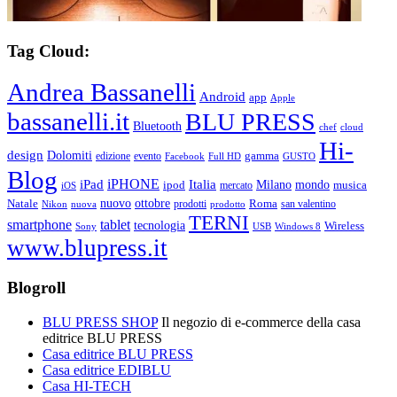
Tag Cloud:
Andrea Bassanelli
Android
app
Apple
bassanelli.it
BLU PRESS
Bluetooth
chef
cloud
Hi-
design
Dolomiti
gamma
edizione
evento
Facebook
Full HD
GUSTO
Blog
iPHONE
Italia
iPad
Milano
mondo
musica
ipod
mercato
iOS
ottobre
Natale
nuovo
Roma
Nikon
nuova
prodotti
prodotto
san valentino
TERNI
smartphone
tablet
tecnologia
Wireless
USB
Windows 8
Sony
www.blupress.it
Blogroll
BLU PRESS SHOP
Il negozio di e-commerce della casa
editrice BLU PRESS
Casa editrice BLU PRESS
Casa editrice EDIBLU
Casa HI-TECH