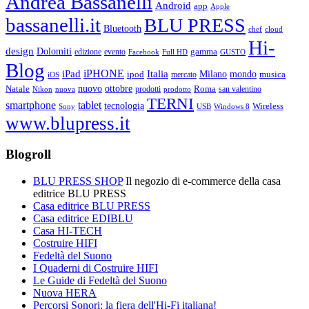
Andrea Bassanelli
Android
app
Apple
bassanelli.it
BLU PRESS
Bluetooth
chef
cloud
Hi-
design
Dolomiti
gamma
edizione
evento
Facebook
Full HD
GUSTO
Blog
iPHONE
Italia
iPad
Milano
mondo
musica
ipod
mercato
iOS
ottobre
Natale
nuovo
Roma
Nikon
nuova
prodotti
prodotto
san valentino
TERNI
smartphone
tablet
tecnologia
Wireless
USB
Windows 8
Sony
www.blupress.it
Blogroll
BLU PRESS SHOP
Il negozio di e-commerce della casa
editrice BLU PRESS
Casa editrice BLU PRESS
Casa editrice EDIBLU
Casa HI-TECH
Costruire HIFI
Fedeltà del Suono
I Quaderni di Costruire HIFI
Le Guide di Fedeltà del Suono
Nuova HERA
Percorsi Sonori: la fiera dell'Hi-Fi italiana!