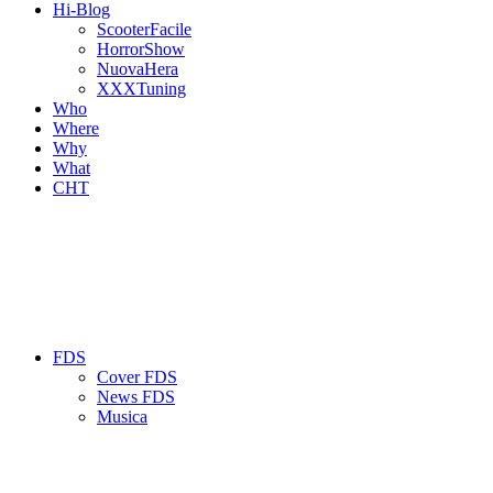
Hi-Blog
ScooterFacile
HorrorShow
NuovaHera
XXXTuning
Who
Where
Why
What
CHT
FDS
Cover FDS
News FDS
Musica