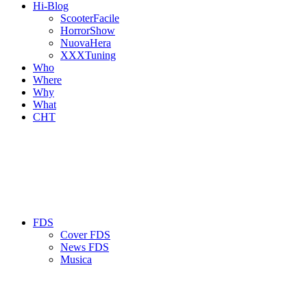
Hi-Blog
ScooterFacile
HorrorShow
NuovaHera
XXXTuning
Who
Where
Why
What
CHT
FDS
Cover FDS
News FDS
Musica