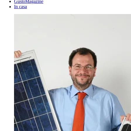
GustoMagazine
In casa