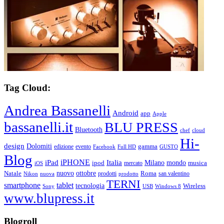
Tag Cloud:
Andrea Bassanelli
Android
app
Apple
bassanelli.it
BLU PRESS
Bluetooth
chef
cloud
Hi-
design
Dolomiti
gamma
edizione
evento
Facebook
Full HD
GUSTO
Blog
iPHONE
Italia
iPad
Milano
mondo
musica
ipod
mercato
iOS
ottobre
Natale
nuovo
Roma
Nikon
nuova
prodotti
prodotto
san valentino
TERNI
smartphone
tablet
tecnologia
Wireless
USB
Windows 8
Sony
www.blupress.it
Blogroll